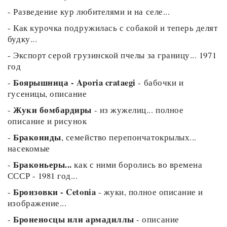
-
Разведение кур любителями и на селе...
-
Как курочка подружилась с собакой и теперь делят
будку...
-
Экспорт серой грузинской пчелы за границу... 1971
год
Боярышница - Aporia crataegi
-
- бабочки и
гусеницы, описание
Жуки бомбардиры
-
- из жужелиц... полное
описание и рисунок
Бракониды
-
, семейство перепончатокрылых...
насекомые
Браконьеры...
-
как с ними боролись во времена
СССР - 1981 год...
Бронзовки - Cetonia
-
- жуки, полное описание и
изображение...
Броненосцы или армадиллы
-
- описание