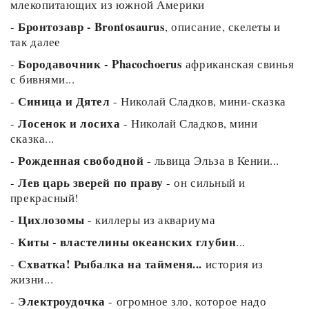
млекопитающих из южной Америки
Бронтозавр - Brontosaurus
-
, описание, скелеты и
так далее
Бородавочник - Phacochoerus
-
африканская свинья
с бивнями...
Синица и Дятел
-
- Николай Сладков, мини-сказка
Лосенок и лосиха
-
- Николай Сладков, мини
сказка...
Рожденная свободной
-
- львица Эльза в Кении...
Лев царь зверей по праву
-
- он сильный и
прекрасный!
Цихлозомы
-
- киллеры из аквариума
Киты - властелины океанских глубин
-
...
Схватка! Рыбалка на тайменя...
-
история из
жизни...
Электроудочка
-
- огромное зло, которое надо