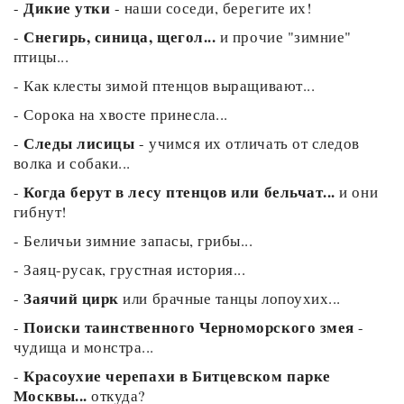
Дикие утки
-
- наши соседи, берегите их!
Снегирь, синица, щегол...
-
и прочие "зимние"
птицы...
-
Как клесты зимой птенцов выращивают...
-
Сорока на хвосте принесла...
Следы лисицы
-
- учимся их отличать от следов
волка и собаки...
Когда берут в лесу птенцов или бельчат...
-
и они
гибнут!
-
Беличьи зимние запасы, грибы...
-
Заяц-русак, грустная история...
Заячий цирк
-
или брачные танцы лопоухих...
Поиски таинственного Черноморского змея
-
-
чудища и монстра...
Красоухие черепахи в Битцевском парке
-
Москвы...
откуда?