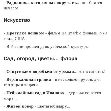
Радиация... которая нас окружает...
-
но - боятся
нечего!
Искусство
Прогулка пешком
-
- фильм Hallmark о фильме 1970
года, США
-
В Рязани прошел день узбекской культуры
Сад, огород, цветы... флора
Отпугиваем воробъем от урожая
-
... кот в сапогах!
Вертикальная грядка
-
- в несколько ярусов, для
теплицы или дачи...
Небычайный сад в Иваново
-
... деревья со всего
мира...
Живой ковер
-
- цветы юбиляру...