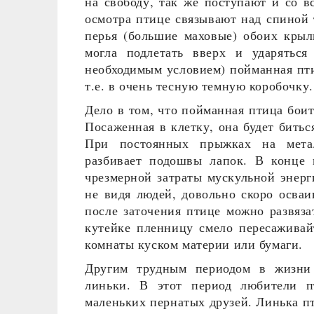
на свободу, так же поступают и со 
осмотра птице связывают над спиной 
перья (большие маховые) обоих крыль
могла подлетать вверх и ударяться
необходимым условием) пойманная пти
т.е. в очень тесную темную коробочку.
Дело в том, что пойманная птица боит
Посаженная в клетку, она будет битьс
При постоянных прыжках на метал
разбивает подошвы лапок. В конце к
чрезмерной затраты мускульной энерг
не видя людей, довольно скоро осваи
после заточения птице можно развяза
кутейке пленницу смело пересаживай
комнаты куском материи или бумаги.
Другим трудным периодом в жизни 
линьки. В этот период любители п
маленьких пернатых друзей. Линька п