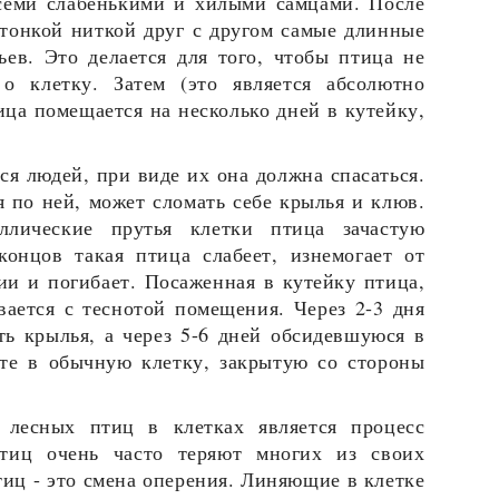
всеми слабенькими и хилыми самцами. После
тонкой ниткой друг с другом самые длинные
ев. Это делается для того, чтобы птица не
 о клетку. Затем (это является абсолютно
ца помещается на несколько дней в кутейку,
ся людей, при виде их она должна спасаться.
я по ней, может сломать себе крылья и клюв.
лические прутья клетки птица зачастую
онцов такая птица слабеет, изнемогает от
ии и погибает. Посаженная в кутейку птица,
вается с теснотой помещения. Через 2-3 дня
ть крылья, а через 5-6 дней обсидевшуюся в
те в обычную клетку, закрытую со стороны
лесных птиц в клетках является процесс
тиц очень часто теряют многих из своих
тиц - это смена оперения. Линяющие в клетке