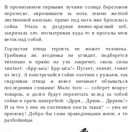
В пронизанном первыми лучами солнца березовом
перелеске, окропившем за ночь землю желтой
лиственной капелью, прямо под ноги мне бросилась
сойка. Упала и, раздувая винно-красный зоб,
закричала зло, посматривая куда-то в прогалы меж
веток над собой.
Горластая птица терпеть не может человека.
Грибника ли, ягодника ли углядит, подберется
тихонько и прямо на ухо закричит, сколь силы
хватает: «Брр-ысь! Брр-ысь!» Пугает, значит, гонит
из лесу. А повстречайся сойке охотник с ружьем, так
сварливая птица и вовсе начинает обзываться
последними словами! Мало того — соберет вокруг
товарок, и долго будут перелетать вслед за тобой
сойки и орать наперебой: «Дрря... Дрянь... Дррянь!»
И за что у них на охотников злость такая? — ума не
приложу! Добро бы сами праведницами жили, а то
разбойницы.