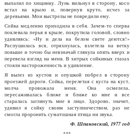
выпалил по хищнику. Лунь вильнул в сторону, косо
встал на крыло и, повернув круто, исчез за
деревьями. Мои выстрелы не повредили ему.
Сойка медленно приходила в себя. Зачем-то сперва
поклевала перья в крыле, покрутила головой, словно
удивляясь: «Ну и дела на белом свете деются!»
Распушилась вся, отряхнулась, взлетела на ветку
повыше и точно бы невзначай глянула опять вверх и
перевела взгляд на меня. В хитрых сойкиных глазах
стояли настороженность и удивление.
Я вылез из кустов и опушкой побрел в сторону
проезжей дороги. Сойка, перелетая с куста на куст,
молча провожала меня. Она осмелела,
пересаживалась ближе и ближе ко мне и все
старалась заглянуть мне в лицо. Здорово, значит,
удивил я сойку своим заступничеством, раз не
смогла проронить суматошная птица ни звука.
Ф. Шпаковский, 1977 год
***