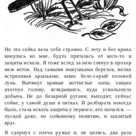
Но эта сойка вела себя странно. С лету и без крика
кинулась ко мне, будто пряталась от кого-то и
защиты искала. Я тоже вслед за нею глянул в прозор
меж веток. Над самыми макушками березок, мелко
встряхивая крыльями, завис бело-серый полевой
лунь. Вытянул кривые когтистые лапы, хищно
изогнул голову, вглядываясь, куда ускользнула
добыча. Не до базарной ругани, выходит, сейчас
сойке, у самой душа в пятках. И разбирать некогда
было, стала искать защиты у первого, кто попался, —
пускай даже, по сойкиному понятию, и заклятый
враг.
Я сдернул с плеча ружье и, не целясь, два раза