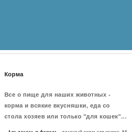
Корма
Все о пище для наших животных -
корма и всякие вкусняшки, еда со
стола хозяев или только "для кошек"...
Aro лосось и форель
-
- влажный корм для кошек, 85