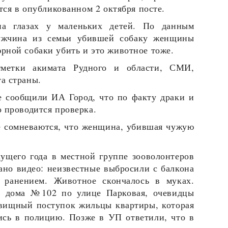
тся в опубликованном 2 октября посте.
на глазах у маленьких детей. По данным
ужчина из семьи убившей собаку женщины
рной собаки убить и это животное тоже.
тметки акимата Рудного и области, СМИ,
а страны.
 сообщили ИА Город, что по факту драки и
 проводится проверка.
е сомневаются, что женщина, убившая чужую
кущего года в местной группе зооволонтеров
ано видео: неизвестные выбросили с балкона
 ранением. Животное скончалось в муках.
о дома №102 по улице Парковая, очевидцы
овищный поступок жильцы квартиры, которая
ись в полицию. Позже в УП ответили, что в