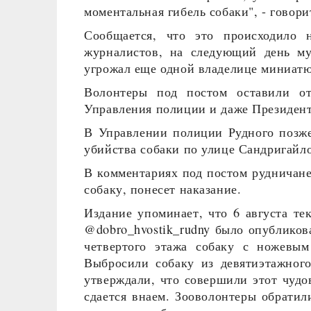
моментальная гибель собаки", - говори
Сообщается, что это происходило 
журналистов, на следующий день м
угрожал еще одной владелице миниатю
Волонтеры под постом оставили о
Управления полиции и даже Президент
В Управлении полиции Рудного позже
убийства собаки по улице Сандригайло
В комментариях под постом рудничан
собаку, понесет наказание.
Издание упоминает, что 6 августа те
@dobro_hvostik_rudny было опубликов
четвертого этажа собаку с ножевым
Выбросили собаку из девятиэтажног
утверждали, что совершили этот чуд
сдается внаем. Зооволонтеры обратил