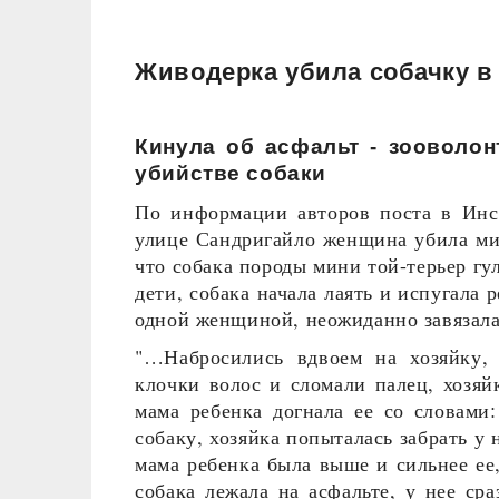
Живодерка убила собачку в
Кинула об асфальт - зооволо
убийстве собаки
По информации авторов поста в Инс
улице Сандригайло женщина убила ми
что собака породы мини той-терьер гу
дети, собака начала лаять и испугала
одной женщиной, неожиданно завязала
"…Набросились вдвоем на хозяйку, 
клочки волос и сломали палец, хозяй
мама ребенка догнала ее со словами:
собаку, хозяйка попыталась забрать у 
мама ребенка была выше и сильнее ее,
собака лежала на асфальте, у нее ср