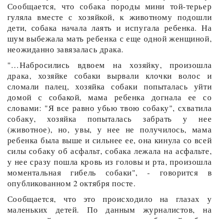
Сообщается, что собака породы мини той-терьер
гуляла вместе с хозяйкой, к животному подошли
дети, собака начала лаять и испугала ребенка. На
шум выбежала мать ребенка с еще одной женщиной,
неожиданно завязалась драка.
"…Набросились вдвоем на хозяйку, произошла
драка, хозяйке собаки вырвали клочки волос и
сломали палец, хозяйка собаки попыталась уйти
домой с собакой, мама ребенка догнала ее со
словами: "Я все равно убью твою собаку", схватила
собаку, хозяйка попыталась забрать у нее
(животное), но, увы, у нее не получилось, мама
ребенка была выше и сильнее ее, она кинула со всей
силы собаку об асфальт, собака лежала на асфальте,
у нее сразу пошла кровь из головы и рта, произошла
моментальная гибель собаки", - говорится в
опубликованном 2 октября посте.
Сообщается, что это происходило на глазах у
маленьких детей. По данным журналистов, на