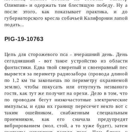
Олимпия» и одержать там блестящую победу. Ну а
после этого, как показывает практика, и до
губернаторского кресла собачьей Калифорнии лапой
подать...
PIG-19-10763
Цепь для сторожевого пса - вчерашний день. День
сегодняшний - вот такое устройство из области
фантастики. Едва твой свирепый и своенравный пес
вырвется за периметр радиозабора (провода длиной
по 1,2 км ты закопаешь по периметру охраняемой
земли), чтобы покусать или отпугнуть незваного
гостя, как тут же получит на орехи. Дело в том, что
по проводам бегут низкочастотные электрические
импульсы, и едва их границу пересечет некто вот с
таким ошейником, снабженным специальным
приемником, как его сначала предупредят
вибрированием (мол, стой, а то хуже будет), затем
контакты извергнут разряд тока. Чем ближе к