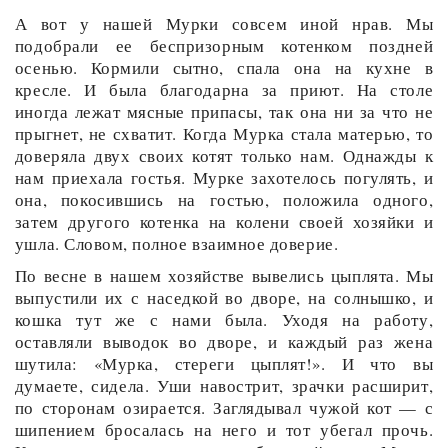
А вот у нашей Мурки совсем иной нрав. Мы
подобрали ее беспризорным котенком поздней
осенью. Кормили сытно, спала она на кухне в
кресле. И была благодарна за приют. На столе
иногда лежат мясные припасы, так она ни за что не
прыгнет, не схватит. Когда Мурка стала матерью, то
доверяла двух своих котят только нам. Однажды к
нам приехала гостья. Мурке захотелось погулять, и
она, покосившись на гостью, положила одного,
затем другого котенка на колени своей хозяйки и
ушла. Словом, полное взаимное доверие.
По весне в нашем хозяйстве вывелись цыплята. Мы
выпустили их с наседкой во дворе, на солнышко, и
кошка тут же с нами была. Уходя на работу,
оставляли выводок во дворе, и каждый раз жена
шутила: «Мурка, стереги цыплят!». И что вы
думаете, сидела. Уши навострит, зрачки расширит,
по сторонам озирается. Заглядывал чужой кот — с
шипением бросалась на него и тот убегал прочь.