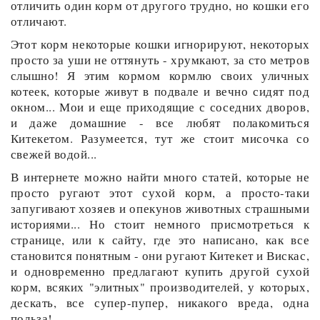
отличить один корм от другого трудно, но кошки его
отличают.
Этот корм некоторые кошки игнорируют, некоторых
просто за уши не оттянуть - хрумкают, за сто метров
слышно! Я этим кормом кормлю своих уличных
котеек, которые живут в подвале и вечно сидят под
окном... Мои и еще приходящие с соседних дворов,
и даже домашние - все любят полакомиться
Китекетом. Разумеется, тут же стоит мисочка со
свежей водой...
В интернете можно найти много статей, которые не
просто ругают этот сухой корм, а просто-таки
запугивают хозяев и опекунов животных страшными
историями... Но стоит немного присмотреться к
странице, или к сайту, где это написано, как все
становится понятным - они ругают Китекет и Вискас,
и одновременно предлагают купить другой сухой
корм, всяких "элитных" производителей, у которых,
дескать, все супер-пупер, никакого вреда, одна
польза!