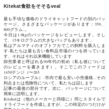
Kitekat食欲をそそるveal
最も手頃な価格のドライキャットフードの別のパッ
ケージ。さまざまなパッケージがあります：350、
800グラム..。
今日は1.9kgのパッケージをレビューします。そし
て、15キログラムの大きなバッグもあります...
私はアルマティのオプトフカでこの飼料を購入しま
す-私たちは最も古い食料品市場の1つを持っていま
す、それはそれ以来機能しています
卸売業者と呼ばれる90年代の初め（私も彼について
のレビューを書きます）。そこでこのフィードは
1450テンジ（〜265
ロシアのルーブル）-市内で最も安い小売価格...その
利点または危険性について、私たちは話します
記事の最後の部分です。次に、パッケージについて
簡単に説明します。
Kiteketは（他のメーカーと同様に）同じスタイルで
ドライフードを作成しますが、この特定の1つだけが