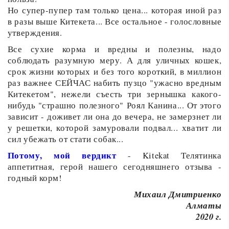
Но супер-пупер там только цена... которая иной раз
в разы выше Китекета... Все остальное - голословные
утверждения.
Все сухие корма и вредны и полезны, надо
соблюдать разумную меру. А для уличных кошек,
срок жизни которых и без того короткий, в миллион
раз важнее СЕЙЧАС набить пузцо "ужасно вредным
Китекетом", нежели съесть три зернышка какого-
нибудь "страшно полезного" Роял Канина... От этого
зависит - доживет ли она до вечера, не замерзнет ли
у решетки, которой замуровали подвал... хватит ли
сил убежать от стати собак...
Потому, мой вердикт
- Kitekat Телятинка
аппетитная, герой нашего сегодняшнего отзыва -
годный корм!
Михаил Дмитриенко
Алматы
2020 г.