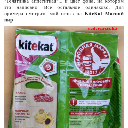
"Телятинка аппетитная"... и цвет фона, на котором
это написано. Все остальное одинаково. Для
KiteKat Мясной
примера смотрите мой отзыв на
пир