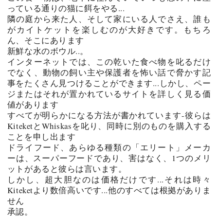
っている通りの猫に餌をやる...
隣の庭から来た人、そして家にいる人でさえ、誰も
がカイトケットを楽しむのが大好きです。もちろ
ん、そこにあります
新鮮な水のボウル..。
インターネットでは、この乾いた食べ物を叱るだけ
でなく、動物の飼い主や保護者を怖い話で脅かす記
事をたくさん見つけることができます...しかし、ペー
ジまたはそれが置かれているサイトを詳しく見る価
値があります
すべてが明らかになる方法が書かれています-彼らは
KiteketとWhiskasを叱り、同時に別のものを購入する
ことを申し出ます
ドライフード、あらゆる種類の「エリート」メーカ
ーは、スーパーフードであり、害はなく、1つのメリ
ットがあると彼らは言います。
しかし、超大胆なのは価格だけです...それは時々
Kiteketより数倍高いです...他のすべては根拠がありま
せん
承認。