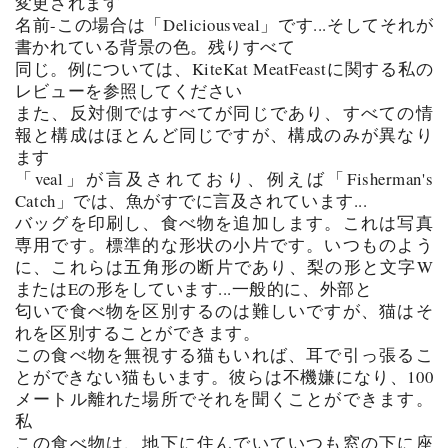
変更されます
名前-この場合は「Deliciousveal」です...そしてそれが
書かれている背景の色。残りすべて
同じ。例については、KiteKat MeatFeastに関する私の
レビューを参照してください
また、反対側ではすべてが同じであり、すべての情
報と構成はほとんど同じですが、構成のみが異なり
ます
「veal」が言及されており、例えば「Fisherman's
Catch」では、魚がすでに言及されています...
バッグを印刷し、食べ物を追加します。これは写真
専用です。標準的な形状の小片です。いつものよう
に、これらは五角形の断片であり、梨の形と文字W
またはEの形をしています...一般的に、外部と
匂いで食べ物を区別するのは難しいですが、猫はそ
れを区別することができます。
この食べ物を無視する猫もいれば、耳で引っ張るこ
とができない猫もいます。彼らは不機嫌になり、100
メートル離れた場所でそれを聞くことができます。
私
この食べ物は、地下に住んでいていつも窓の下に座