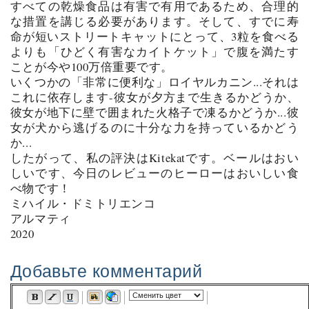
すべての乾燥食品は有害で有用であるため、合理的
な措置を講じる必要があります。そして、すでに寿
命が短いストリートキャットにとって、3粒を食べる
よりも「ひどく有害なカイトケット」で腹を満たす
ことが今や100万倍重要です。
いくつかの「非常に便利な」ロイヤルカニン...それは
これに依存します-彼女が夕方まで生きるかどうか、
彼女が地下に壁で囲まれた火格子で凍るかどうか...彼
女が犬から逃げるのに十分な力を持っているかどう
か...
したがって、私の評決はKitekatです。ベールはおい
しいです、今日のレビューのヒーローはおいしい食
べ物です！
ミハイル・ドミトリエンコ
アルマティ
2020
Добавьте комментарий