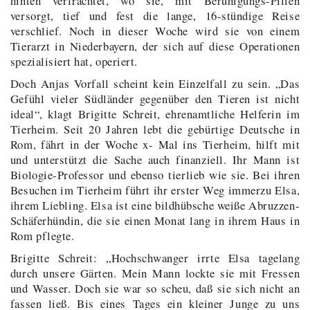
hinten verfrachtet, wo sie, mit Beruhigungs-Pillen
versorgt, tief und fest die lange, 16-stündige Reise
verschlief. Noch in dieser Woche wird sie von einem
Tierarzt in Niederbayern, der sich auf diese Operationen
spezialisiert hat, operiert.
Doch Anjas Vorfall scheint kein Einzelfall zu sein. „Das
Gefühl vieler Südländer gegenüber den Tieren ist nicht
ideal“, klagt Brigitte Schreit, ehrenamtliche Helferin im
Tierheim. Seit 20 Jahren lebt die gebürtige Deutsche in
Rom, fährt in der Woche x- Mal ins Tierheim, hilft mit
und unterstützt die Sache auch finanziell. Ihr Mann ist
Biologie-Professor und ebenso tierlieb wie sie. Bei ihren
Besuchen im Tierheim führt ihr erster Weg immerzu Elsa,
ihrem Liebling. Elsa ist eine bildhübsche weiße Abruzzen-
Schäferhündin, die sie einen Monat lang in ihrem Haus in
Rom pflegte.
Brigitte Schreit: „Hochschwanger irrte Elsa tagelang
durch unsere Gärten. Mein Mann lockte sie mit Fressen
und Wasser. Doch sie war so scheu, daß sie sich nicht an
fassen ließ. Bis eines Tages ein kleiner Junge zu uns